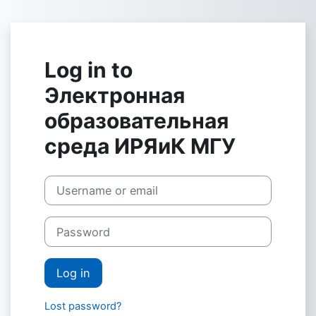
Skip to main content
Log in to
Электронная
образовательная
среда ИРЯиК МГУ
Username or email
Password
Log in
Lost password?